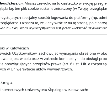
oodleSession
. Musisz zezwolić na to ciasteczko w swojej przeg
lądarkę, ten plik cookie zostanie zniszczony (w Twojej przeglądar
rzystujących specjalny sposób logowania do platformy (np. admin
zeglądarce. Oznacza to, że kiedy wrócisz na tę stronę, pole naz
nia - CAS, która wykorzystywana jest przez wiekszość użytkownikó
ąski w Katowicach
 swoich Użytkowników, zachowując wymagania określone w obo
wane jest w celu oraz w zakresie koniecznym do obsługi pro
obowiązujących przepisów prawa (art. 6 ust. 1 lit. e rozporz
cych w Uniwersytecie aktów wewnętrznych.
skiego:
 Internetowych Uniwersytetu Śląskiego w Katowicach: