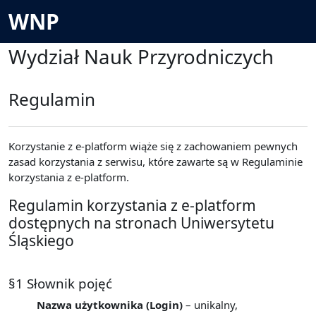
Przejdź do głównej zawartości
WNP
Wydział Nauk Przyrodniczych
Regulamin
Korzystanie z e-platform wiąże się z zachowaniem pewnych
zasad korzystania z serwisu, które zawarte są w Regulaminie
korzystania z e-platform.
Regulamin korzystania z e-platform
dostępnych na stronach Uniwersytetu
Śląskiego
§1 Słownik pojęć
Nazwa użytkownika (Login)
– unikalny,