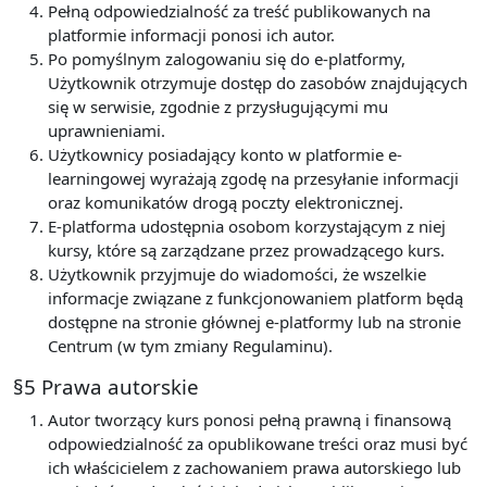
Pełną odpowiedzialność za treść publikowanych na
platformie informacji ponosi ich autor.
Po pomyślnym zalogowaniu się do e-platformy,
Użytkownik otrzymuje dostęp do zasobów znajdujących
się w serwisie, zgodnie z przysługującymi mu
uprawnieniami.
Użytkownicy posiadający konto w platformie e-
learningowej wyrażają zgodę na przesyłanie informacji
oraz komunikatów drogą poczty elektronicznej.
E-platforma udostępnia osobom korzystającym z niej
kursy, które są zarządzane przez prowadzącego kurs.
Użytkownik przyjmuje do wiadomości, że wszelkie
informacje związane z funkcjonowaniem platform będą
dostępne na stronie głównej e-platformy lub na stronie
Centrum (w tym zmiany Regulaminu).
§5 Prawa autorskie
Autor tworzący kurs ponosi pełną prawną i finansową
odpowiedzialność za opublikowane treści oraz musi być
ich właścicielem z zachowaniem prawa autorskiego lub