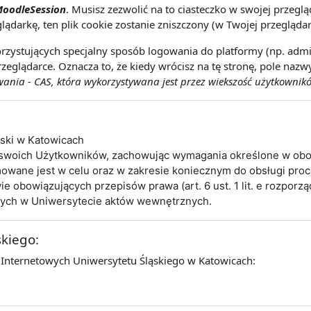
oodleSession
. Musisz zezwolić na to ciasteczko w swojej przeg
lądarkę, ten plik cookie zostanie zniszczony (w Twojej przeglądar
rzystujących specjalny sposób logowania do platformy (np. admin
zeglądarce. Oznacza to, że kiedy wrócisz na tę stronę, pole naz
nia - CAS, która wykorzystywana jest przez wiekszość użytkownikó
ąski w Katowicach
 swoich Użytkowników, zachowując wymagania określone w obo
wane jest w celu oraz w zakresie koniecznym do obsługi pro
obowiązujących przepisów prawa (art. 6 ust. 1 lit. e rozporz
cych w Uniwersytecie aktów wewnętrznych.
skiego:
 Internetowych Uniwersytetu Śląskiego w Katowicach: