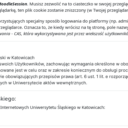
oodleSession
. Musisz zezwolić na to ciasteczko w swojej przeg
lądarkę, ten plik cookie zostanie zniszczony (w Twojej przeglądar
rzystujących specjalny sposób logowania do platformy (np. admin
zeglądarce. Oznacza to, że kiedy wrócisz na tę stronę, pole naz
nia - CAS, która wykorzystywana jest przez wiekszość użytkownikó
ąski w Katowicach
 swoich Użytkowników, zachowując wymagania określone w obo
wane jest w celu oraz w zakresie koniecznym do obsługi pro
obowiązujących przepisów prawa (art. 6 ust. 1 lit. e rozporz
cych w Uniwersytecie aktów wewnętrznych.
skiego:
 Internetowych Uniwersytetu Śląskiego w Katowicach: