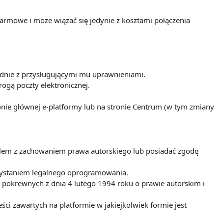
darmowe i może wiązać się jedynie z kosztami połączenia
odnie z przysługującymi mu uprawnieniami.
ogą poczty elektronicznej.
nie głównej e-platformy lub na stronie Centrum (w tym zmiany
ielem z zachowaniem prawa autorskiego lub posiadać zgodę
zystaniem legalnego oprogramowania.
h pokrewnych z dnia 4 lutego 1994 roku o prawie autorskim i
i zawartych na platformie w jakiejkolwiek formie jest