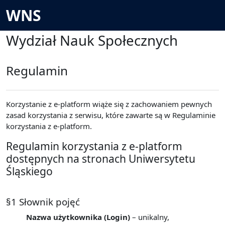
Przejdź do głównej zawartości
WNS
Wydział Nauk Społecznych
Regulamin
Korzystanie z e-platform wiąże się z zachowaniem pewnych
zasad korzystania z serwisu, które zawarte są w Regulaminie
korzystania z e-platform.
Regulamin korzystania z e-platform
dostępnych na stronach Uniwersytetu
Śląskiego
§1 Słownik pojęć
Nazwa użytkownika (Login)
– unikalny,