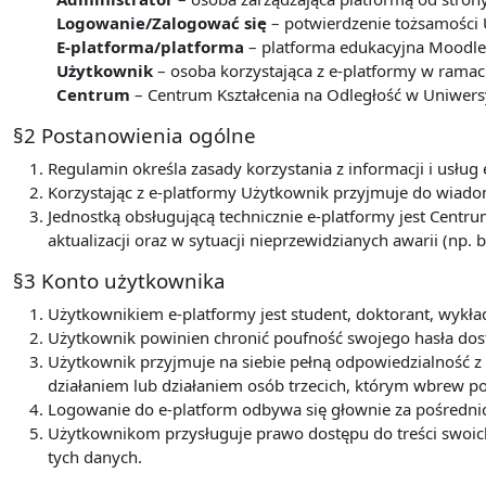
Logowanie/Zalogować się
– potwierdzenie tożsamości 
E-platforma/platforma
– platforma edukacyjna Moodle 
Użytkownik
– osoba korzystająca z e-platformy w ram
Centrum
– Centrum Kształcenia na Odległość w Uniwers
§2 Postanowienia ogólne
Regulamin określa zasady korzystania z informacji i usł
Korzystając z e-platformy Użytkownik przyjmuje do wiadom
Jednostką obsługującą technicznie e-platformy jest Centru
aktualizacji oraz w sytuacji nieprzewidzianych awarii (np. b
§3 Konto użytkownika
Użytkownikiem e-platformy jest student, doktorant, wyk
Użytkownik powinien chronić poufność swojego hasła dos
Użytkownik przyjmuje na siebie pełną odpowiedzialność
działaniem lub działaniem osób trzecich, którym wbrew 
Logowanie do e-platform odbywa się głownie za pośredni
Użytkownikom przysługuje prawo dostępu do treści swoich
tych danych.