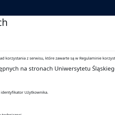
ch
d korzystania z serwisu, które zawarte są w Regulaminie korzyst
tępnych na stronach Uniwersytetu Śląskie
 identyfikator Użytkownika.
y technicznej.