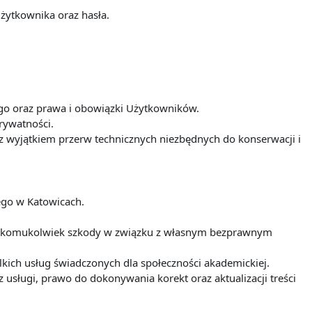
żytkownika oraz hasła.
iego oraz prawa i obowiązki Użytkowników.
prywatności.
t z wyjątkiem przerw technicznych niezbędnych do konserwacji i
iego w Katowicach.
nia komukolwiek szkody w związku z własnym bezprawnym
ich usług świadczonych dla społeczności akademickiej.
sługi, prawo do dokonywania korekt oraz aktualizacji treści