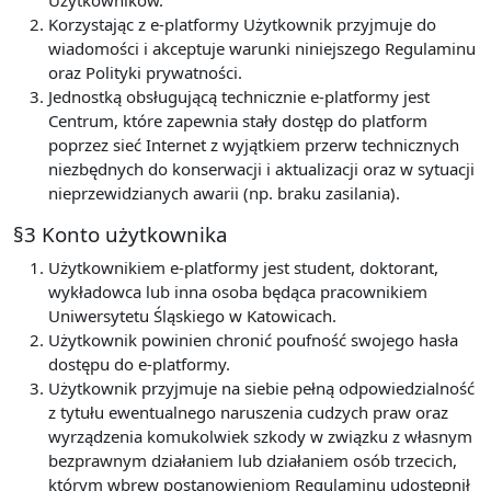
Użytkowników.
Korzystając z e-platformy Użytkownik przyjmuje do
wiadomości i akceptuje warunki niniejszego Regulaminu
oraz Polityki prywatności.
Jednostką obsługującą technicznie e-platformy jest
Centrum, które zapewnia stały dostęp do platform
poprzez sieć Internet z wyjątkiem przerw technicznych
niezbędnych do konserwacji i aktualizacji oraz w sytuacji
nieprzewidzianych awarii (np. braku zasilania).
§3 Konto użytkownika
Użytkownikiem e-platformy jest student, doktorant,
wykładowca lub inna osoba będąca pracownikiem
Uniwersytetu Śląskiego w Katowicach.
Użytkownik powinien chronić poufność swojego hasła
dostępu do e-platformy.
Użytkownik przyjmuje na siebie pełną odpowiedzialność
z tytułu ewentualnego naruszenia cudzych praw oraz
wyrządzenia komukolwiek szkody w związku z własnym
bezprawnym działaniem lub działaniem osób trzecich,
którym wbrew postanowieniom Regulaminu udostępnił