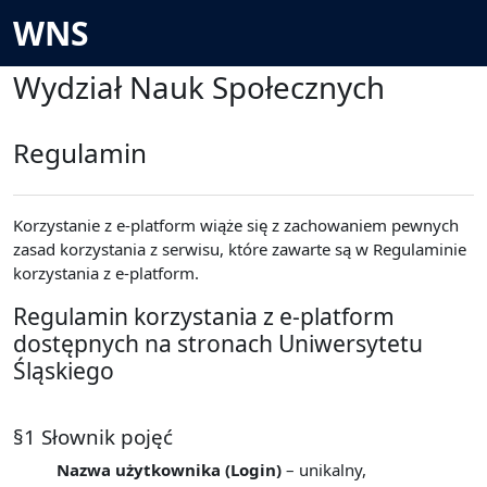
Przejdź do głównej zawartości
WNS
Wydział Nauk Społecznych
Regulamin
Korzystanie z e-platform wiąże się z zachowaniem pewnych
zasad korzystania z serwisu, które zawarte są w Regulaminie
korzystania z e-platform.
Regulamin korzystania z e-platform
dostępnych na stronach Uniwersytetu
Śląskiego
§1 Słownik pojęć
Nazwa użytkownika (Login)
– unikalny,