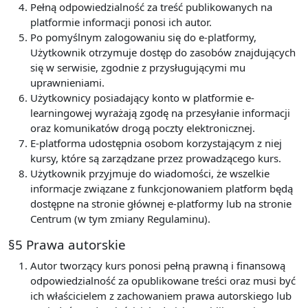
Pełną odpowiedzialność za treść publikowanych na
platformie informacji ponosi ich autor.
Po pomyślnym zalogowaniu się do e-platformy,
Użytkownik otrzymuje dostęp do zasobów znajdujących
się w serwisie, zgodnie z przysługującymi mu
uprawnieniami.
Użytkownicy posiadający konto w platformie e-
learningowej wyrażają zgodę na przesyłanie informacji
oraz komunikatów drogą poczty elektronicznej.
E-platforma udostępnia osobom korzystającym z niej
kursy, które są zarządzane przez prowadzącego kurs.
Użytkownik przyjmuje do wiadomości, że wszelkie
informacje związane z funkcjonowaniem platform będą
dostępne na stronie głównej e-platformy lub na stronie
Centrum (w tym zmiany Regulaminu).
§5 Prawa autorskie
Autor tworzący kurs ponosi pełną prawną i finansową
odpowiedzialność za opublikowane treści oraz musi być
ich właścicielem z zachowaniem prawa autorskiego lub