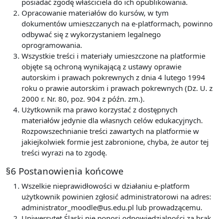
posiadać zgodę właściciela do ich opublikowania.
Opracowanie materiałów do kursów, w tym
dokumentów umieszczanych na e-platformach, powinno
odbywać się z wykorzystaniem legalnego
oprogramowania.
Wszystkie treści i materiały umieszczone na platformie
objęte są ochroną wynikającą z ustawy oprawie
autorskim i prawach pokrewnych z dnia 4 lutego 1994
roku o prawie autorskim i prawach pokrewnych (Dz. U. z
2000 r. Nr. 80, poz. 904 z późn. zm.).
Użytkownik ma prawo korzystać z dostępnych
materiałów jedynie dla własnych celów edukacyjnych.
Rozpowszechnianie treści zawartych na platformie w
jakiejkolwiek formie jest zabronione, chyba, że autor tej
treści wyrazi na to zgodę.
§6 Postanowienia końcowe
Wszelkie nieprawidłowości w działaniu e-platform
użytkownik powinien zgłosić administratorowi na adres:
administrator_moodle@us.edu.pl lub prowadzącemu.
Uniwersytet Śląski nie ponosi odpowiedzialności za brak