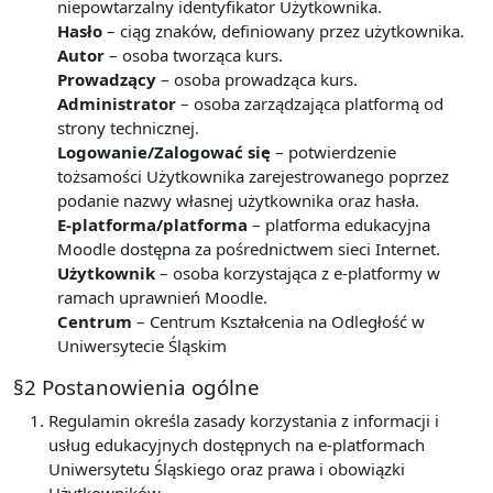
niepowtarzalny identyfikator Użytkownika.
Hasło
– ciąg znaków, definiowany przez użytkownika.
Autor
– osoba tworząca kurs.
Prowadzący
– osoba prowadząca kurs.
Administrator
– osoba zarządzająca platformą od
strony technicznej.
Logowanie/Zalogować się
– potwierdzenie
tożsamości Użytkownika zarejestrowanego poprzez
podanie nazwy własnej użytkownika oraz hasła.
E-platforma/platforma
– platforma edukacyjna
Moodle dostępna za pośrednictwem sieci Internet.
Użytkownik
– osoba korzystająca z e-platformy w
ramach uprawnień Moodle.
Centrum
– Centrum Kształcenia na Odległość w
Uniwersytecie Śląskim
§2 Postanowienia ogólne
Regulamin określa zasady korzystania z informacji i
usług edukacyjnych dostępnych na e-platformach
Uniwersytetu Śląskiego oraz prawa i obowiązki