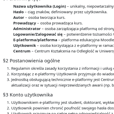
Nazwa użytkownika (Login)
– unikalny, niepowtarzalny
Hasło
– ciąg znaków, definiowany przez użytkownika.
Autor
– osoba tworząca kurs.
Prowadzący
– osoba prowadząca kurs.
Administrator
– osoba zarządzająca platformą od stron
Logowanie/Zalogować się
– potwierdzenie tożsamości 
E-platforma/platforma
– platforma edukacyjna Moodle 
Użytkownik
– osoba korzystająca z e-platformy w ram
Centrum
– Centrum Kształcenia na Odległość w Uniwers
§2 Postanowienia ogólne
Regulamin określa zasady korzystania z informacji i usł
Korzystając z e-platformy Użytkownik przyjmuje do wiadom
Jednostką obsługującą technicznie e-platformy jest Centru
aktualizacji oraz w sytuacji nieprzewidzianych awarii (np. b
§3 Konto użytkownika
Użytkownikiem e-platformy jest student, doktorant, wyk
Użytkownik powinien chronić poufność swojego hasła dos
Użytkownik przyjmuje na siebie pełną odpowiedzialność