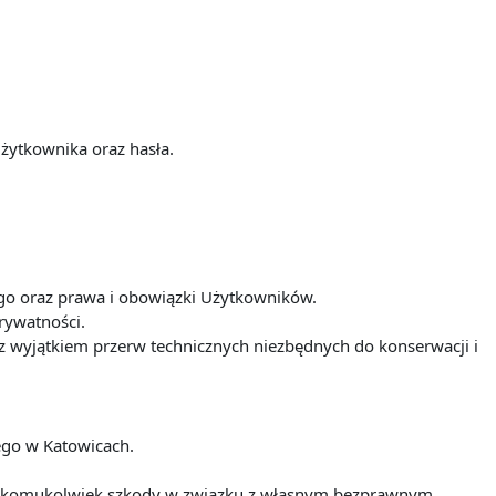
żytkownika oraz hasła.
iego oraz prawa i obowiązki Użytkowników.
prywatności.
t z wyjątkiem przerw technicznych niezbędnych do konserwacji i
iego w Katowicach.
nia komukolwiek szkody w związku z własnym bezprawnym