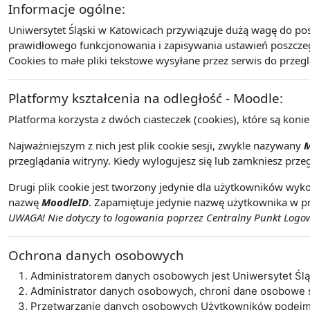
Informacje ogólne:
Uniwersytet Śląski w Katowicach przywiązuje dużą wagę do po
prawidłowego funkcjonowania i zapisywania ustawień poszczegó
Cookies to małe pliki tekstowe wysyłane przez serwis do przeg
Platformy kształcenia na odległość - Moodle:
Platforma korzysta z dwóch ciasteczek (cookies), które są koni
Najważniejszym z nich jest plik cookie sesji, zwykle nazywany
M
przeglądania witryny. Kiedy wylogujesz się lub zamkniesz przeg
Drugi plik cookie jest tworzony jedynie dla użytkowników wyko
nazwę
MoodleID
. Zapamiętuje jedynie nazwę użytkownika w pr
UWAGA! Nie dotyczy to logowania poprzez Centralny Punkt Logowa
Ochrona danych osobowych
Administratorem danych osobowych jest Uniwersytet Śl
Administrator danych osobowych, chroni dane osobowe
Przetwarzanie danych osobowych Użytkowników podejmo