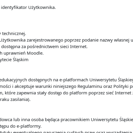
 identyfikator Użytkownika.
y technicznej.
Użytkownika zarejestrowanego poprzez podanie nazwy własnej u
dostępna za pośrednictwem sieci Internet.
ach uprawnień Moodle.
ytecie Śląskim
ug edukacyjnych dostępnych na e-platformach Uniwersytetu Śląsk
ości i akceptuje warunki niniejszego Regulaminu oraz Polityki 
m, które zapewnia stały dostęp do platform poprzez sieć Interne
raku zasilania).
ładowca lub inna osoba będąca pracownikiem Uniwersytetu Śląsk
tępu do e-platformy.
 z tytułu ewentualnego naruszenia cudzych praw oraz wyrządze