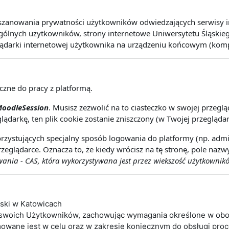
szanowania prywatności użytkowników odwiedzających serwisy int
lnych użytkowników, strony internetowe Uniwersytetu Śląskiego 
lądarki internetowej użytkownika na urządzeniu końcowym (kompute
eczne do pracy z platformą.
oodleSession
. Musisz zezwolić na to ciasteczko w swojej przeg
lądarkę, ten plik cookie zostanie zniszczony (w Twojej przeglądar
rzystujących specjalny sposób logowania do platformy (np. admin
zeglądarce. Oznacza to, że kiedy wrócisz na tę stronę, pole naz
nia - CAS, która wykorzystywana jest przez wiekszość użytkownikó
ąski w Katowicach
 swoich Użytkowników, zachowując wymagania określone w obo
wane jest w celu oraz w zakresie koniecznym do obsługi pro