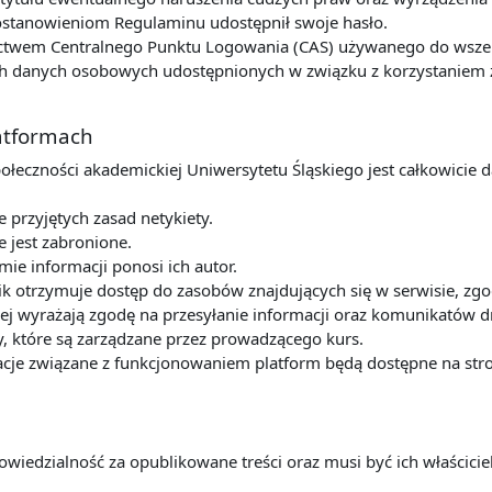
postanowieniom Regulaminu udostępnił swoje hasło.
ctwem Centralnego Punktu Logowania (CAS) używanego do wszelk
 danych osobowych udostępnionych w związku z korzystaniem z u
latformach
połeczności akademickiej Uniwersytetu Śląskiego jest całkowicie 
przyjętych zasad netykiety.
e jest zabronione.
mie informacji ponosi ich autor.
k otrzymuje dostęp do zasobów znajdujących się w serwisie, zg
ej wyrażają zgodę na przesyłanie informacji oraz komunikatów dr
y, które są zarządzane przez prowadzącego kurs.
cje związane z funkcjonowaniem platform będą dostępne na stro
owiedzialność za opublikowane treści oraz musi być ich właścic