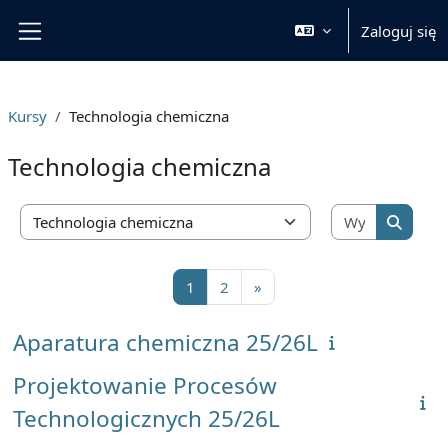
Przejdź do głównej zawartości
Zaloguj się
Panel boczny
Kursy
Technologia chemiczna
Technologia chemiczna
Wyszukaj 
Kategorie kursów
Wyszuka
Strona 1
Strona 2
Następna strona
1
2
»
Aparatura chemiczna 25/26L
Projektowanie Procesów
Technologicznych 25/26L