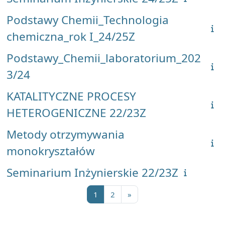
Podstawy Chemii_Technologia
chemiczna_rok I_24/25Z
Podstawy_Chemii_laboratorium_202
3/24
KATALITYCZNE PROCESY
HETEROGENICZNE 22/23Z
Metody otrzymywania
monokryształów
Seminarium Inżynierskie 22/23Z
Strona 1
Strona 2
Następna strona
1
2
»