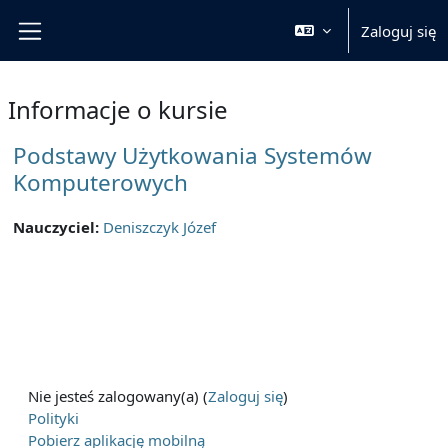
Przejdź do głównej zawartości
Zaloguj się
Panel boczny
Informacje o kursie
Podstawy Użytkowania Systemów
Komputerowych
Nauczyciel:
Deniszczyk Józef
Nie jesteś zalogowany(a) (
Zaloguj się
)
Polityki
Pobierz aplikację mobilną