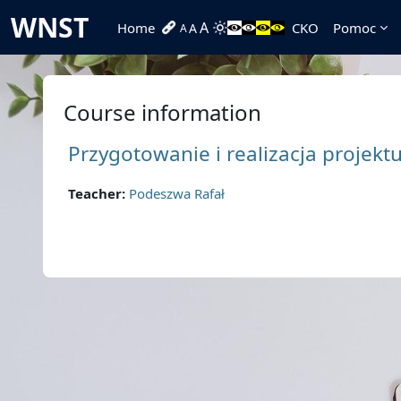
Skip to main content
WNST
A
Home
CKO
Pomoc
A
A
Course information
Przygotowanie i realizacja projek
Teacher:
Podeszwa Rafał