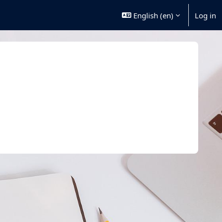
English ‎(en)‎
Log in