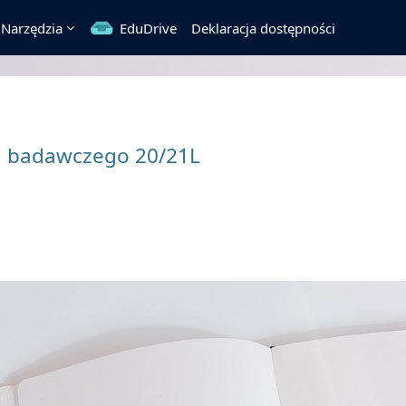
Narzędzia
EduDrive
Deklaracja dostępności
tu badawczego 20/21L