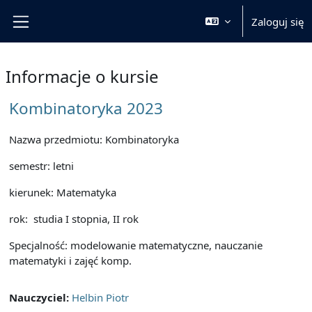
Przejdź do głównej zawartości
Zaloguj się
Panel boczny
Informacje o kursie
Kombinatoryka 2023
Nazwa przedmiotu: Kombinatoryka
semestr: letni
kierunek: Matematyka
rok: studia I stopnia, II rok
Specjalność: modelowanie matematyczne, nauczanie
matematyki i zajęć komp.
Nauczyciel:
Helbin Piotr