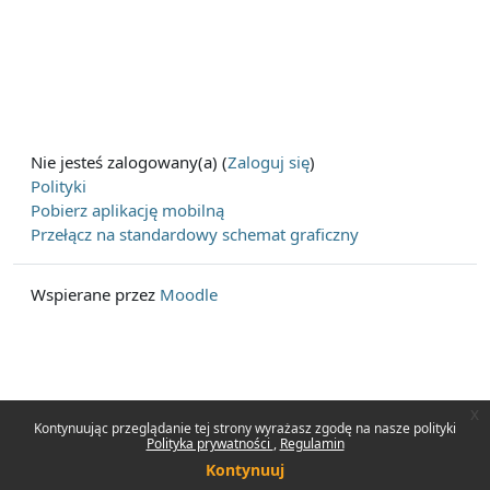
Nie jesteś zalogowany(a) (
Zaloguj się
)
Polityki
Pobierz aplikację mobilną
Przełącz na standardowy schemat graficzny
Wspierane przez
Moodle
x
Kontynuując przeglądanie tej strony wyrażasz zgodę na nasze polityki
Polityka prywatności
Regulamin
Kontynuuj