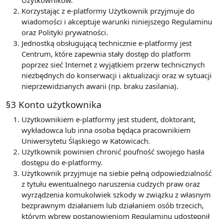
Użytkowników.
Korzystając z e-platformy Użytkownik przyjmuje do
wiadomości i akceptuje warunki niniejszego Regulaminu
oraz Polityki prywatności.
Jednostką obsługującą technicznie e-platformy jest
Centrum, które zapewnia stały dostęp do platform
poprzez sieć Internet z wyjątkiem przerw technicznych
niezbędnych do konserwacji i aktualizacji oraz w sytuacji
nieprzewidzianych awarii (np. braku zasilania).
§3 Konto użytkownika
Użytkownikiem e-platformy jest student, doktorant,
wykładowca lub inna osoba będąca pracownikiem
Uniwersytetu Śląskiego w Katowicach.
Użytkownik powinien chronić poufność swojego hasła
dostępu do e-platformy.
Użytkownik przyjmuje na siebie pełną odpowiedzialność
z tytułu ewentualnego naruszenia cudzych praw oraz
wyrządzenia komukolwiek szkody w związku z własnym
bezprawnym działaniem lub działaniem osób trzecich,
którym wbrew postanowieniom Regulaminu udostępnił