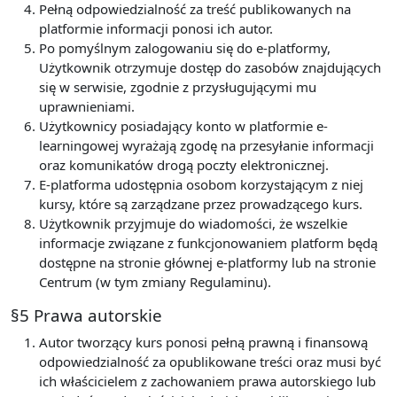
Pełną odpowiedzialność za treść publikowanych na
platformie informacji ponosi ich autor.
Po pomyślnym zalogowaniu się do e-platformy,
Użytkownik otrzymuje dostęp do zasobów znajdujących
się w serwisie, zgodnie z przysługującymi mu
uprawnieniami.
Użytkownicy posiadający konto w platformie e-
learningowej wyrażają zgodę na przesyłanie informacji
oraz komunikatów drogą poczty elektronicznej.
E-platforma udostępnia osobom korzystającym z niej
kursy, które są zarządzane przez prowadzącego kurs.
Użytkownik przyjmuje do wiadomości, że wszelkie
informacje związane z funkcjonowaniem platform będą
dostępne na stronie głównej e-platformy lub na stronie
Centrum (w tym zmiany Regulaminu).
§5 Prawa autorskie
Autor tworzący kurs ponosi pełną prawną i finansową
odpowiedzialność za opublikowane treści oraz musi być
ich właścicielem z zachowaniem prawa autorskiego lub