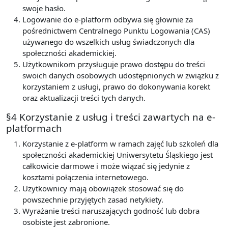
swoje hasło.
Logowanie do e-platform odbywa się głownie za
pośrednictwem Centralnego Punktu Logowania (CAS)
używanego do wszelkich usług świadczonych dla
społeczności akademickiej.
Użytkownikom przysługuje prawo dostępu do treści
swoich danych osobowych udostępnionych w związku z
korzystaniem z usługi, prawo do dokonywania korekt
oraz aktualizacji treści tych danych.
§4 Korzystanie z usług i treści zawartych na e-
platformach
Korzystanie z e-platform w ramach zajęć lub szkoleń dla
społeczności akademickiej Uniwersytetu Śląskiego jest
całkowicie darmowe i może wiązać się jedynie z
kosztami połączenia internetowego.
Użytkownicy mają obowiązek stosować się do
powszechnie przyjętych zasad netykiety.
Wyrażanie treści naruszających godność lub dobra
osobiste jest zabronione.