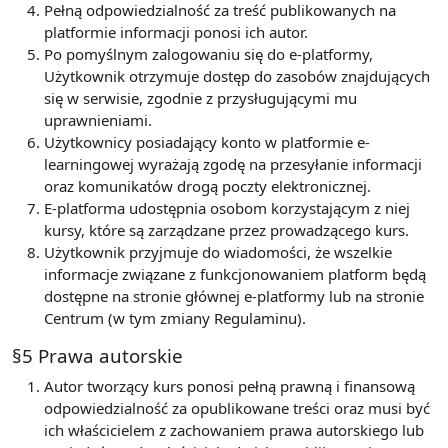
Pełną odpowiedzialność za treść publikowanych na
platformie informacji ponosi ich autor.
Po pomyślnym zalogowaniu się do e-platformy,
Użytkownik otrzymuje dostęp do zasobów znajdujących
się w serwisie, zgodnie z przysługującymi mu
uprawnieniami.
Użytkownicy posiadający konto w platformie e-
learningowej wyrażają zgodę na przesyłanie informacji
oraz komunikatów drogą poczty elektronicznej.
E-platforma udostępnia osobom korzystającym z niej
kursy, które są zarządzane przez prowadzącego kurs.
Użytkownik przyjmuje do wiadomości, że wszelkie
informacje związane z funkcjonowaniem platform będą
dostępne na stronie głównej e-platformy lub na stronie
Centrum (w tym zmiany Regulaminu).
§5 Prawa autorskie
Autor tworzący kurs ponosi pełną prawną i finansową
odpowiedzialność za opublikowane treści oraz musi być
ich właścicielem z zachowaniem prawa autorskiego lub