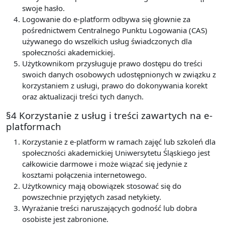
swoje hasło.
Logowanie do e-platform odbywa się głownie za
pośrednictwem Centralnego Punktu Logowania (CAS)
używanego do wszelkich usług świadczonych dla
społeczności akademickiej.
Użytkownikom przysługuje prawo dostępu do treści
swoich danych osobowych udostępnionych w związku z
korzystaniem z usługi, prawo do dokonywania korekt
oraz aktualizacji treści tych danych.
§4 Korzystanie z usług i treści zawartych na e-
platformach
Korzystanie z e-platform w ramach zajęć lub szkoleń dla
społeczności akademickiej Uniwersytetu Śląskiego jest
całkowicie darmowe i może wiązać się jedynie z
kosztami połączenia internetowego.
Użytkownicy mają obowiązek stosować się do
powszechnie przyjętych zasad netykiety.
Wyrażanie treści naruszających godność lub dobra
osobiste jest zabronione.