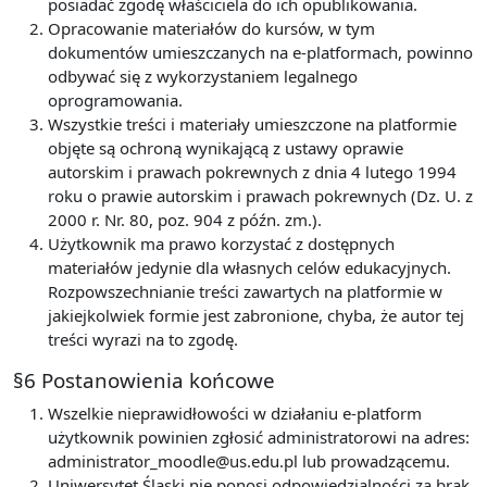
posiadać zgodę właściciela do ich opublikowania.
Opracowanie materiałów do kursów, w tym
dokumentów umieszczanych na e-platformach, powinno
odbywać się z wykorzystaniem legalnego
oprogramowania.
Wszystkie treści i materiały umieszczone na platformie
objęte są ochroną wynikającą z ustawy oprawie
autorskim i prawach pokrewnych z dnia 4 lutego 1994
roku o prawie autorskim i prawach pokrewnych (Dz. U. z
2000 r. Nr. 80, poz. 904 z późn. zm.).
Użytkownik ma prawo korzystać z dostępnych
materiałów jedynie dla własnych celów edukacyjnych.
Rozpowszechnianie treści zawartych na platformie w
jakiejkolwiek formie jest zabronione, chyba, że autor tej
treści wyrazi na to zgodę.
§6 Postanowienia końcowe
Wszelkie nieprawidłowości w działaniu e-platform
użytkownik powinien zgłosić administratorowi na adres:
administrator_moodle@us.edu.pl lub prowadzącemu.
Uniwersytet Śląski nie ponosi odpowiedzialności za brak