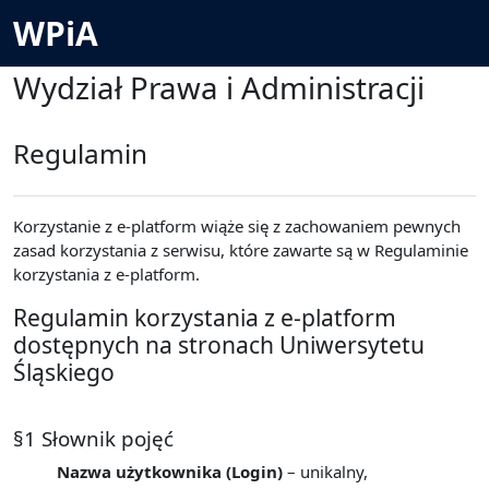
Przejdź do głównej zawartości
WPiA
Wydział Prawa i Administracji
Regulamin
Korzystanie z e-platform wiąże się z zachowaniem pewnych
zasad korzystania z serwisu, które zawarte są w Regulaminie
korzystania z e-platform.
Regulamin korzystania z e-platform
dostępnych na stronach Uniwersytetu
Śląskiego
§1 Słownik pojęć
Nazwa użytkownika (Login)
– unikalny,