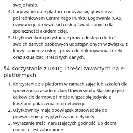
swoje hasło.
Logowanie do e-platform odbywa się głownie za
pośrednictwem Centralnego Punktu Logowania (CAS)
używanego do wszelkich usług świadczonych dla
społeczności akademickiej.
Użytkownikom przysługuje prawo dostępu do treści
swoich danych osobowych udostępnionych w związku z
korzystaniem z usługi, prawo do dokonywania korekt
oraz aktualizacji treści tych danych.
§4 Korzystanie z usług i treści zawartych na e-
platformach
Korzystanie z e-platform w ramach zajęć lub szkoleń dla
społeczności akademickiej Uniwersytetu Śląskiego jest
całkowicie darmowe i może wiązać się jedynie z
kosztami połączenia internetowego.
Użytkownicy mają obowiązek stosować się do
powszechnie przyjętych zasad netykiety.
Wyrażanie treści naruszających godność lub dobra
osobiste jest zabronione.