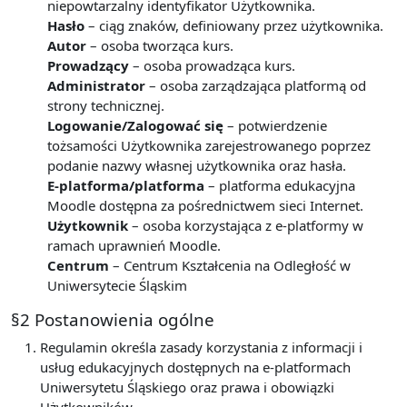
niepowtarzalny identyfikator Użytkownika.
Hasło
– ciąg znaków, definiowany przez użytkownika.
Autor
– osoba tworząca kurs.
Prowadzący
– osoba prowadząca kurs.
Administrator
– osoba zarządzająca platformą od
strony technicznej.
Logowanie/Zalogować się
– potwierdzenie
tożsamości Użytkownika zarejestrowanego poprzez
podanie nazwy własnej użytkownika oraz hasła.
E-platforma/platforma
– platforma edukacyjna
Moodle dostępna za pośrednictwem sieci Internet.
Użytkownik
– osoba korzystająca z e-platformy w
ramach uprawnień Moodle.
Centrum
– Centrum Kształcenia na Odległość w
Uniwersytecie Śląskim
§2 Postanowienia ogólne
Regulamin określa zasady korzystania z informacji i
usług edukacyjnych dostępnych na e-platformach
Uniwersytetu Śląskiego oraz prawa i obowiązki