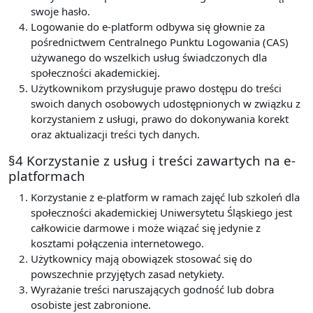
swoje hasło.
Logowanie do e-platform odbywa się głownie za
pośrednictwem Centralnego Punktu Logowania (CAS)
używanego do wszelkich usług świadczonych dla
społeczności akademickiej.
Użytkownikom przysługuje prawo dostępu do treści
swoich danych osobowych udostępnionych w związku z
korzystaniem z usługi, prawo do dokonywania korekt
oraz aktualizacji treści tych danych.
§4 Korzystanie z usług i treści zawartych na e-
platformach
Korzystanie z e-platform w ramach zajęć lub szkoleń dla
społeczności akademickiej Uniwersytetu Śląskiego jest
całkowicie darmowe i może wiązać się jedynie z
kosztami połączenia internetowego.
Użytkownicy mają obowiązek stosować się do
powszechnie przyjętych zasad netykiety.
Wyrażanie treści naruszających godność lub dobra
osobiste jest zabronione.