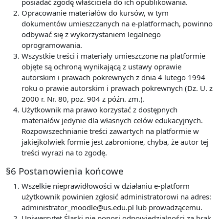
posiadać zgodę właściciela do ich opublikowania.
Opracowanie materiałów do kursów, w tym
dokumentów umieszczanych na e-platformach, powinno
odbywać się z wykorzystaniem legalnego
oprogramowania.
Wszystkie treści i materiały umieszczone na platformie
objęte są ochroną wynikającą z ustawy oprawie
autorskim i prawach pokrewnych z dnia 4 lutego 1994
roku o prawie autorskim i prawach pokrewnych (Dz. U. z
2000 r. Nr. 80, poz. 904 z późn. zm.).
Użytkownik ma prawo korzystać z dostępnych
materiałów jedynie dla własnych celów edukacyjnych.
Rozpowszechnianie treści zawartych na platformie w
jakiejkolwiek formie jest zabronione, chyba, że autor tej
treści wyrazi na to zgodę.
§6 Postanowienia końcowe
Wszelkie nieprawidłowości w działaniu e-platform
użytkownik powinien zgłosić administratorowi na adres:
administrator_moodle@us.edu.pl lub prowadzącemu.
Uniwersytet Śląski nie ponosi odpowiedzialności za brak