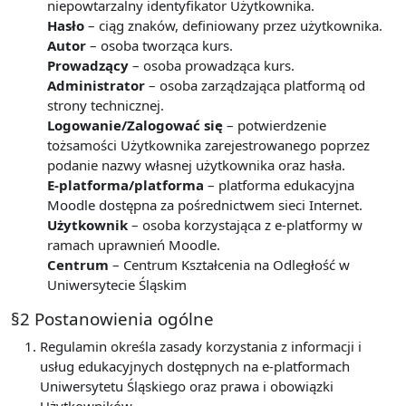
niepowtarzalny identyfikator Użytkownika.
Hasło
– ciąg znaków, definiowany przez użytkownika.
Autor
– osoba tworząca kurs.
Prowadzący
– osoba prowadząca kurs.
Administrator
– osoba zarządzająca platformą od
strony technicznej.
Logowanie/Zalogować się
– potwierdzenie
tożsamości Użytkownika zarejestrowanego poprzez
podanie nazwy własnej użytkownika oraz hasła.
E-platforma/platforma
– platforma edukacyjna
Moodle dostępna za pośrednictwem sieci Internet.
Użytkownik
– osoba korzystająca z e-platformy w
ramach uprawnień Moodle.
Centrum
– Centrum Kształcenia na Odległość w
Uniwersytecie Śląskim
§2 Postanowienia ogólne
Regulamin określa zasady korzystania z informacji i
usług edukacyjnych dostępnych na e-platformach
Uniwersytetu Śląskiego oraz prawa i obowiązki