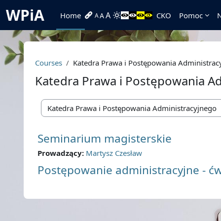
Skip to main content
WPiA
A
Home
CKO
Pomoc
N
A
A
Courses
Katedra Prawa i Postępowania Administrac
Katedra Prawa i Postępowania A
Course categories
Seminarium magisterskie
Prowadzący:
Martysz Czesław
Postępowanie administracyjne - ć