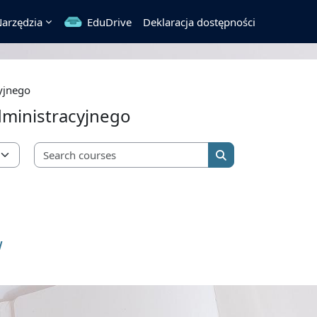
arzędzia
EduDrive
Deklaracja dostępności
yjnego
dministracyjnego
Search courses
Search courses
w