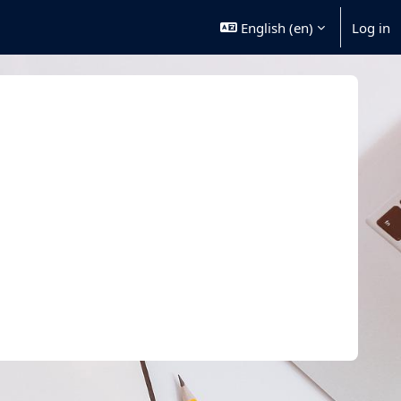
English ‎(en)‎
Log in