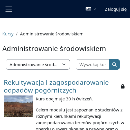
Przejdź do głównej zawartości
Zaloguj się
Panel boczny
Kursy
Administrowanie środowiskiem
Administrowanie środowiskiem
Wyszukaj 
Kategorie kursów
Wyszuka
Rekultywacja i zagospodarowanie
odpadów pogórniczych
Kurs obejmuje 30 h ćwiczeń.
Celem modułu jest zapoznanie studentów z
różnymi kierunkami rekultywacji i
zagospodarowania terenów pogórniczych w
oparciu o uwarunkowania prawne oraz o