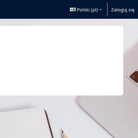
Polski ‎(pl)‎
Zaloguj się