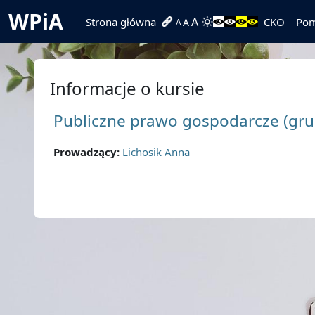
Przejdź do głównej zawartości
WPiA
A
Strona główna
CKO
Po
A
A
Informacje o kursie
Publiczne prawo gospodarcze (gru
Prowadzący:
Lichosik Anna