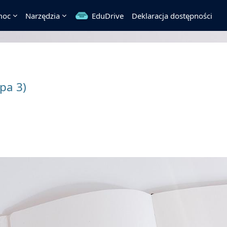
moc
Narzędzia
EduDrive
Deklaracja dostępności
pa 3)