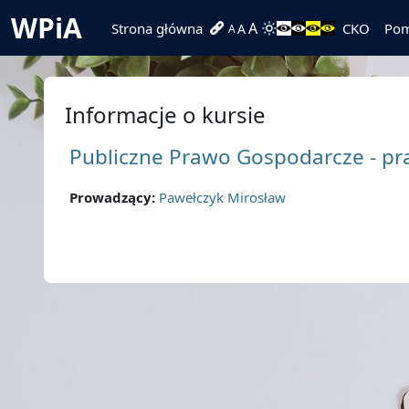
Przejdź do głównej zawartości
WPiA
A
Strona główna
CKO
Po
A
A
Informacje o kursie
Publiczne Prawo Gospodarcze - pra
Prowadzący:
Pawełczyk Mirosław