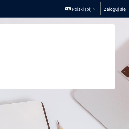
Polski ‎(pl)‎
Zaloguj się