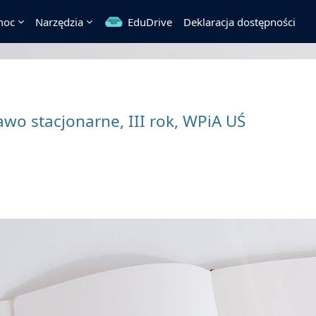
moc
Narzędzia
EduDrive
Deklaracja dostępności
wo stacjonarne, III rok, WPiA UŚ