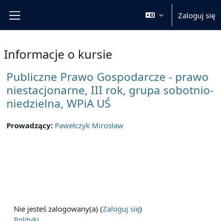
Przejdź do głównej zawartości
Zaloguj się
Panel boczny
Informacje o kursie
Publiczne Prawo Gospodarcze - prawo
niestacjonarne, III rok, grupa sobotnio-
niedzielna, WPiA UŚ
Prowadzący:
Pawełczyk Mirosław
Nie jesteś zalogowany(a) (
Zaloguj się
)
Polityki