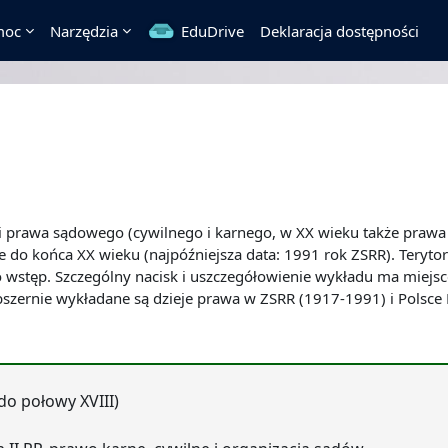
moc
Narzędzia
EduDrive
Deklaracja dostępności
i prawa sądowego (cywilnego i karnego, w XX wieku także prawa p
 do końca XX wieku (najpóźniejsza data: 1991 rok ZSRR). Terytor
o wstęp. Szczególny nacisk i uszczegółowienie wykładu ma miejs
Obszernie wykładane są dzieje prawa w ZSRR (1917-1991) i Polsce
do połowy XVIII)