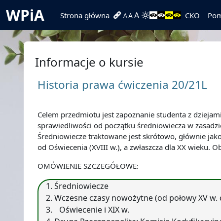
Przejdź do głównej zawartości
WPiA
A
Strona główna
CKO
Po
A
A
Informacje o kursie
Historia prawa ćwiczenia 20/21L
Celem przedmiotu jest zapoznanie studenta z dziejam
sprawiedliwości od początku średniowiecza w zasadzie
Średniowiecze traktowane jest skrótowo, głównie jak
od Oświecenia (XVIII w.), a zwłaszcza dla XX wieku. 
OMÓWIENIE SZCZEGÓŁOWE:
Średniowiecze
Wczesne czasy nowożytne (od połowy XV w. 
Oświecenie i XIX w.