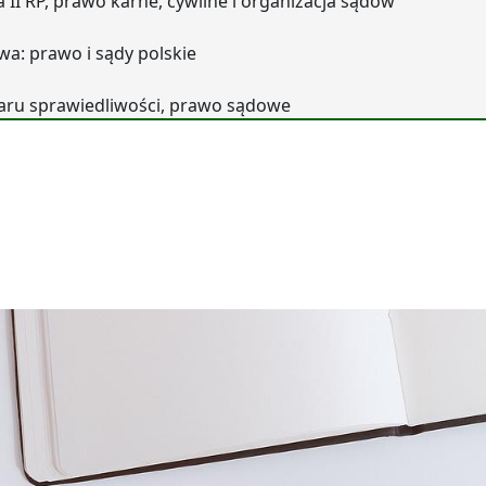
 II RP, prawo karne, cywilne i organizacja sądów
wa: prawo i sądy polskie
aru sprawiedliwości, prawo sądowe