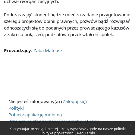
uchwał reorganizacyjnych.
Podczas zajęć student będzie mieć za zadanie przygotowanie
szeregu projektów opinii prawnych, pozwów bądź rozwiązań
odnoszących się do podanych przez prowadzącego kazusów
z zakresu połączeń, podziałów i przekształceń spółek.
Prowadzący:
Żaba Mateusz
Nie jesteś zalogowany(a) (
Zaloguj się
)
Polityki
Pobierz aplikację mobilną
Przełącz na standardowy schemat graficzny
x
Kontynuując przeglądanie tej strony wyrażasz zgodę na nasze polityki
Polityka prywatności
Regulamin