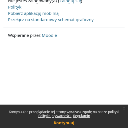
Nie jesteś zalogowany(a) (
Zaloguj się
)
Polityki
Pobierz aplikację mobilną
Przełącz na standardowy schemat graficzny
Wspierane przez
Moodle
x
Kontynuując przeglądanie tej strony wyrażasz zgodę na nasze polityki
Polityka prywatności
Regulamin
Kontynuuj