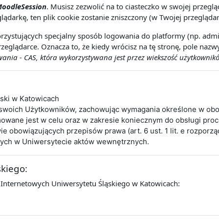
oodleSession
. Musisz zezwolić na to ciasteczko w swojej przeg
lądarkę, ten plik cookie zostanie zniszczony (w Twojej przeglądar
rzystujących specjalny sposób logowania do platformy (np. admin
zeglądarce. Oznacza to, że kiedy wrócisz na tę stronę, pole naz
nia - CAS, która wykorzystywana jest przez wiekszość użytkownikó
ąski w Katowicach
 swoich Użytkowników, zachowując wymagania określone w obo
wane jest w celu oraz w zakresie koniecznym do obsługi pro
obowiązujących przepisów prawa (art. 6 ust. 1 lit. e rozporz
cych w Uniwersytecie aktów wewnętrznych.
skiego:
 Internetowych Uniwersytetu Śląskiego w Katowicach: