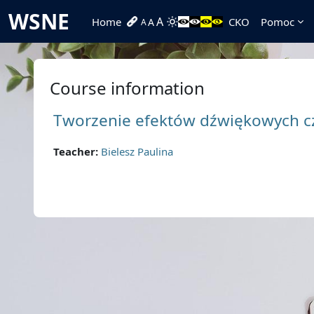
Skip to main content
WSNE
A
Home
CKO
Pomoc
A
A
Course information
Tworzenie efektów dźwiękowych c
Teacher:
Bielesz Paulina