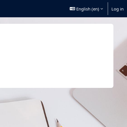
English ‎(en)‎
Log in