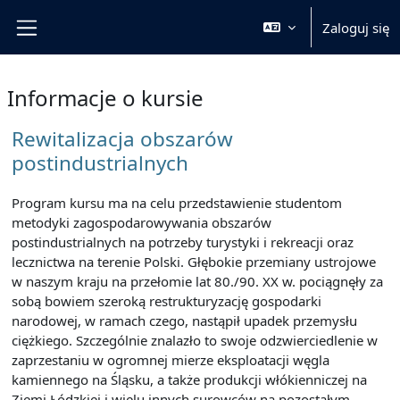
Przejdź do głównej zawartości
Zaloguj się
Panel boczny
Informacje o kursie
Rewitalizacja obszarów
postindustrialnych
Program kursu ma na celu przedstawienie studentom
metodyki zagospodarowywania obszarów
postindustrialnych na potrzeby turystyki i rekreacji oraz
lecznictwa na terenie Polski. Głębokie przemiany ustrojowe
w naszym kraju na przełomie lat 80./90. XX w. pociągnęły za
sobą bowiem szeroką restrukturyzację gospodarki
narodowej, w ramach czego, nastąpił upadek przemysłu
ciężkiego. Szczególnie znalazło to swoje odzwierciedlenie w
zaprzestaniu w ogromnej mierze eksploatacji węgla
kamiennego na Śląsku, a także produkcji włókienniczej na
Ziemi Łódzkiej i wielu innych surowców na pozostałym