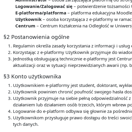
Logowanie/Zalogować się
– potwierdzenie tożsamości 
E-platforma/platforma
– platforma edukacyjna Moodle 
Użytkownik
– osoba korzystająca z e-platformy w ram
Centrum
– Centrum Kształcenia na Odległość w Uniwers
§2 Postanowienia ogólne
Regulamin określa zasady korzystania z informacji i usł
Korzystając z e-platformy Użytkownik przyjmuje do wiadom
Jednostką obsługującą technicznie e-platformy jest Centru
aktualizacji oraz w sytuacji nieprzewidzianych awarii (np. b
§3 Konto użytkownika
Użytkownikiem e-platformy jest student, doktorant, wyk
Użytkownik powinien chronić poufność swojego hasła dos
Użytkownik przyjmuje na siebie pełną odpowiedzialność
działaniem lub działaniem osób trzecich, którym wbrew 
Logowanie do e-platform odbywa się głownie za pośredni
Użytkownikom przysługuje prawo dostępu do treści swoich
tych danych.