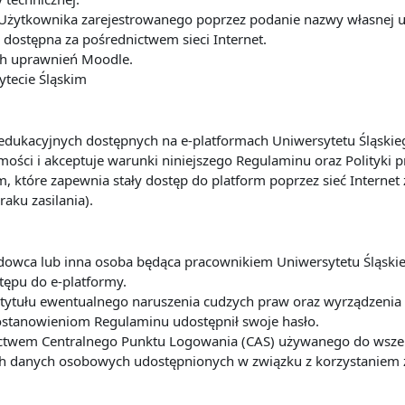
Użytkownika zarejestrowanego poprzez podanie nazwy własnej u
dostępna za pośrednictwem sieci Internet.
ach uprawnień Moodle.
ytecie Śląskim
ug edukacyjnych dostępnych na e-platformach Uniwersytetu Śląsk
ości i akceptuje warunki niniejszego Regulaminu oraz Polityki 
m, które zapewnia stały dostęp do platform poprzez sieć Interne
raku zasilania).
ładowca lub inna osoba będąca pracownikiem Uniwersytetu Śląsk
tępu do e-platformy.
 z tytułu ewentualnego naruszenia cudzych praw oraz wyrządze
postanowieniom Regulaminu udostępnił swoje hasło.
ctwem Centralnego Punktu Logowania (CAS) używanego do wszelk
 danych osobowych udostępnionych w związku z korzystaniem z u