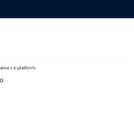
ania z e-platform.
go