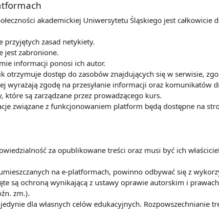
latformach
połeczności akademickiej Uniwersytetu Śląskiego jest całkowicie 
przyjętych zasad netykiety.
e jest zabronione.
mie informacji ponosi ich autor.
k otrzymuje dostęp do zasobów znajdujących się w serwisie, zg
ej wyrażają zgodę na przesyłanie informacji oraz komunikatów dr
y, które są zarządzane przez prowadzącego kurs.
cje związane z funkcjonowaniem platform będą dostępne na stro
owiedzialność za opublikowane treści oraz musi być ich właścic
mieszczanych na e-platformach, powinno odbywać się z wykor
bjęte są ochroną wynikającą z ustawy oprawie autorskim i prawac
óźn. zm.).
dynie dla własnych celów edukacyjnych. Rozpowszechnianie treśc