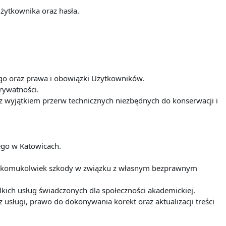
żytkownika oraz hasła.
iego oraz prawa i obowiązki Użytkowników.
prywatności.
t z wyjątkiem przerw technicznych niezbędnych do konserwacji i
iego w Katowicach.
nia komukolwiek szkody w związku z własnym bezprawnym
ich usług świadczonych dla społeczności akademickiej.
sługi, prawo do dokonywania korekt oraz aktualizacji treści