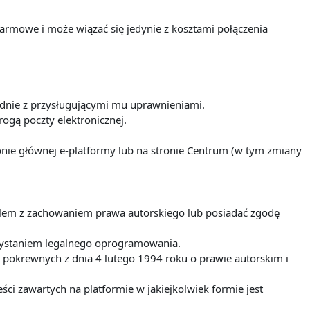
darmowe i może wiązać się jedynie z kosztami połączenia
odnie z przysługującymi mu uprawnieniami.
ogą poczty elektronicznej.
nie głównej e-platformy lub na stronie Centrum (w tym zmiany
ielem z zachowaniem prawa autorskiego lub posiadać zgodę
zystaniem legalnego oprogramowania.
h pokrewnych z dnia 4 lutego 1994 roku o prawie autorskim i
i zawartych na platformie w jakiejkolwiek formie jest