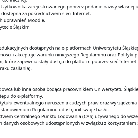
Użytkownika zarejestrowanego poprzez podanie nazwy własnej u
dostępna za pośrednictwem sieci Internet.
ach uprawnień Moodle.
ytecie Śląskim
ug edukacyjnych dostępnych na e-platformach Uniwersytetu Śląsk
ości i akceptuje warunki niniejszego Regulaminu oraz Polityki 
m, które zapewnia stały dostęp do platform poprzez sieć Interne
raku zasilania).
ładowca lub inna osoba będąca pracownikiem Uniwersytetu Śląsk
tępu do e-platformy.
 z tytułu ewentualnego naruszenia cudzych praw oraz wyrządze
postanowieniom Regulaminu udostępnił swoje hasło.
ctwem Centralnego Punktu Logowania (CAS) używanego do wszelk
 danych osobowych udostępnionych w związku z korzystaniem z u