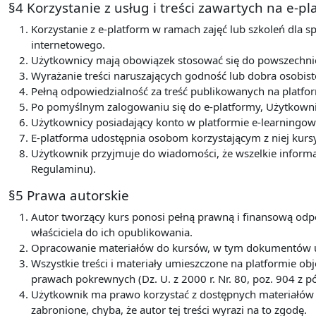
§4 Korzystanie z usług i treści zawartych na e-p
Korzystanie z e-platform w ramach zajęć lub szkoleń dla s
internetowego.
Użytkownicy mają obowiązek stosować się do powszechnie 
Wyrażanie treści naruszających godność lub dobra osobist
Pełną odpowiedzialność za treść publikowanych na platfor
Po pomyślnym zalogowaniu się do e-platformy, Użytkowni
Użytkownicy posiadający konto w platformie e-learningow
E-platforma udostępnia osobom korzystającym z niej kurs
Użytkownik przyjmuje do wiadomości, że wszelkie informa
Regulaminu).
§5 Prawa autorskie
Autor tworzący kurs ponosi pełną prawną i finansową odp
właściciela do ich opublikowania.
Opracowanie materiałów do kursów, w tym dokumentów u
Wszystkie treści i materiały umieszczone na platformie o
prawach pokrewnych (Dz. U. z 2000 r. Nr. 80, poz. 904 z p
Użytkownik ma prawo korzystać z dostępnych materiałów je
zabronione, chyba, że autor tej treści wyrazi na to zgodę.