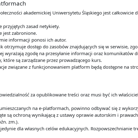
latformach
połeczności akademickiej Uniwersytetu Śląskiego jest całkowicie 
przyjętych zasad netykiety.
e jest zabronione.
mie informacji ponosi ich autor.
k otrzymuje dostęp do zasobów znajdujących się w serwisie, zg
ej wyrażają zgodę na przesyłanie informacji oraz komunikatów dr
y, które są zarządzane przez prowadzącego kurs.
cje związane z funkcjonowaniem platform będą dostępne na stro
owiedzialność za opublikowane treści oraz musi być ich właścic
mieszczanych na e-platformach, powinno odbywać się z wykor
bjęte są ochroną wynikającą z ustawy oprawie autorskim i prawac
óźn. zm.).
dynie dla własnych celów edukacyjnych. Rozpowszechnianie treśc