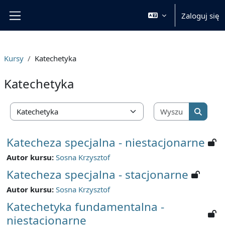
Przejdź do głównej zawartości
Zaloguj się
Panel boczny
Kursy
Katechetyka
Katechetyka
Wyszukaj 
Kategorie kursów
Wyszuka
Katecheza specjalna - niestacjonarne
Autor kursu:
Sosna Krzysztof
Katecheza specjalna - stacjonarne
Autor kursu:
Sosna Krzysztof
Katechetyka fundamentalna -
niestacjonarne