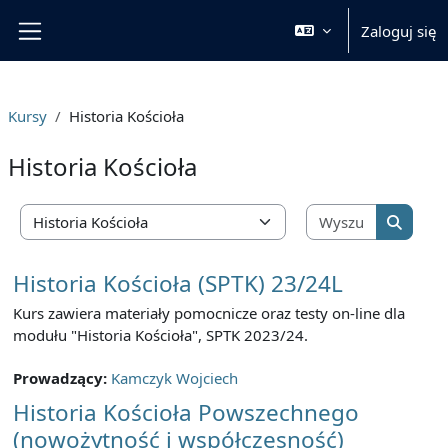
Przejdź do głównej zawartości
Zaloguj się
Panel boczny
Kursy
Historia Kościoła
Historia Kościoła
Wyszukaj 
Kategorie kursów
Wyszuka
Historia Kościoła (SPTK) 23/24L
Kurs zawiera materiały pomocnicze oraz testy on-line dla
modułu "Historia Kościoła", SPTK 2023/24.
Prowadzący:
Kamczyk Wojciech
Historia Kościoła Powszechnego
(nowożytność i współczesność)