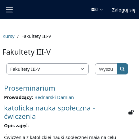
Przejdź do głównej zawartości
Zaloguj się
Panel boczny
Kursy
Fakultety III-V
Fakultety III-V
Wyszukaj 
Kategorie kursów
Wyszuka
Proseminarium
Prowadzący:
Bednarski Damian
katolicka nauka społeczna -
ćwiczenia
Opis zajęć:
Ćwiczenia z katolickiej nauki społecznej mają na celu