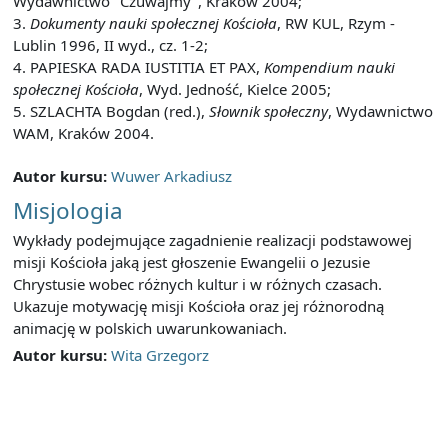
Wydawnictwo "Czuwajmy", Kraków 2004;
3.
Dokumenty nauki społecznej Kościoła
, RW KUL, Rzym -
Lublin 1996, II wyd., cz. 1-2;
4. PAPIESKA RADA IUSTITIA ET PAX,
Kompendium nauki
społecznej Kościoła
, Wyd. Jedność, Kielce 2005;
5. SZLACHTA Bogdan (red.),
Słownik społeczny
, Wydawnictwo
WAM, Kraków 2004.
Autor kursu:
Wuwer Arkadiusz
Misjologia
Wykłady podejmujące zagadnienie realizacji podstawowej
misji Kościoła jaką jest głoszenie Ewangelii o Jezusie
Chrystusie wobec różnych kultur i w różnych czasach.
Ukazuje motywację misji Kościoła oraz jej różnorodną
animację w polskich uwarunkowaniach.
Autor kursu:
Wita Grzegorz