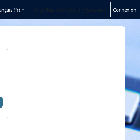
nçais ‎(fr)‎
Vous êtes connecté anonymement
Connexion