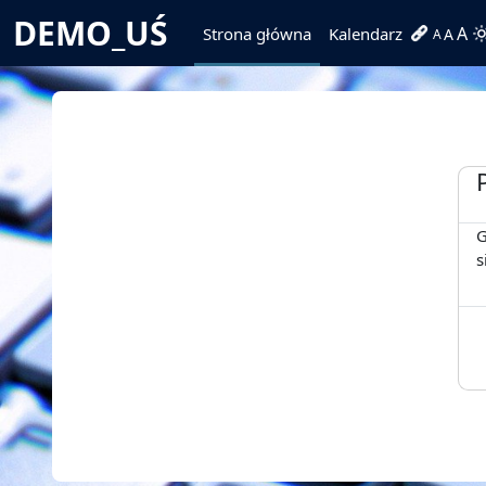
Przejdź do głównej zawartości
DEMO_UŚ
A
Strona główna
Kalendarz
A
A
G
s