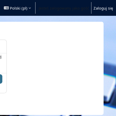
Polski ‎(pl)‎
Jesteś zalogowany jako gość
Zaloguj się
j