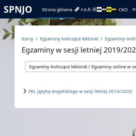
Przejdź do głównej zawartości
SPNJO
A
Strona główna
CKO
P
A
A
Kursy
Egzaminy kończące lektorat
Egzaminy onlin
Egzaminy w sesji letniej 2019/20
Kategorie kursów
EKL języka angielskiego w sesji letniej 2019/2020