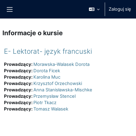
Przejdź do głównej zawartości
Zaloguj się
Panel boczny
Informacje o kursie
E- Lektorat- język francuski
Prowadzący:
Morawska-Walasek Dorota
Prowadzący:
Dorota Ficek
Prowadzący:
Karolina Muc
Prowadzący:
Krzysztof Orzechowski
Prowadzący:
Anna Stanisławska-Mischke
Prowadzący:
Przemysław Stencel
Prowadzący:
Piotr Tkacz
Prowadzący:
Tomasz Walasek