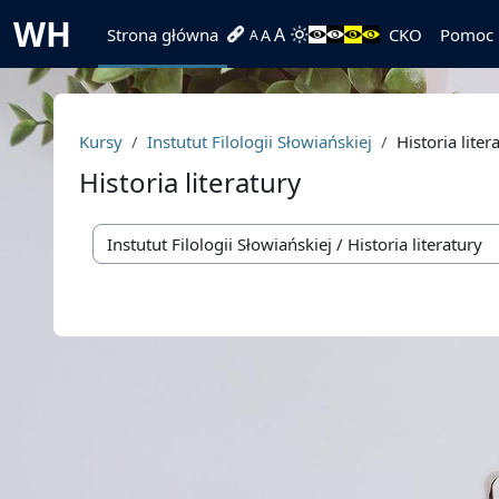
Przejdź do głównej zawartości
WH
A
Strona główna
CKO
Pomoc
A
A
Kursy
Instutut Filologii Słowiańskiej
Historia liter
Historia literatury
Kategorie kursów