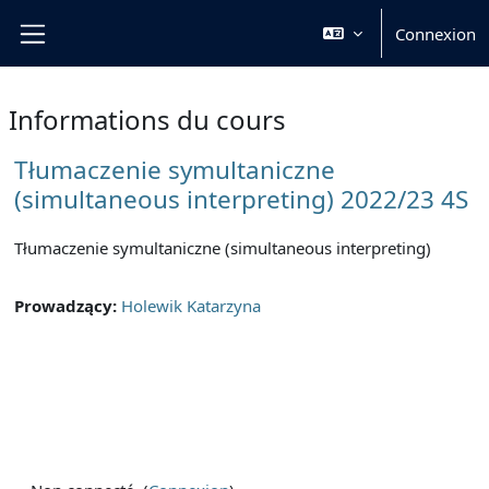
Passer au contenu principal
Connexion
Panneau latéral
Informations du cours
Tłumaczenie symultaniczne
(simultaneous interpreting) 2022/23 4S
Tłumaczenie symultaniczne (simultaneous interpreting)
Prowadzący:
Holewik Katarzyna