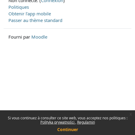
Non connecté. (
Connexion
)
Politiques
Obtenir l’app mobile
Passer au thème standard
Fourni par
Moodle
x
Si vous continuez à consulter ce site web, vous acceptez nos politiques :
Polityka prywatności
Regulamin
Continuer