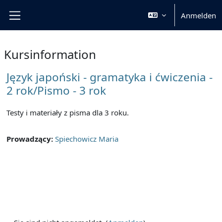
Zum Hauptinhalt
Anmelden
Website-Übersicht
Kursinformation
Język japoński - gramatyka i ćwiczenia -
2 rok/Pismo - 3 rok
Testy i materiały z pisma dla 3 roku.
Prowadzący:
Spiechowicz Maria