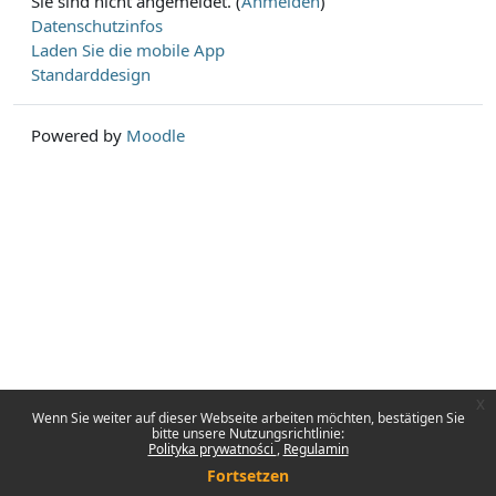
Sie sind nicht angemeldet. (
Anmelden
)
Datenschutzinfos
Laden Sie die mobile App
Standarddesign
Powered by
Moodle
x
Wenn Sie weiter auf dieser Webseite arbeiten möchten, bestätigen Sie
bitte unsere Nutzungsrichtlinie:
Polityka prywatności
Regulamin
Fortsetzen