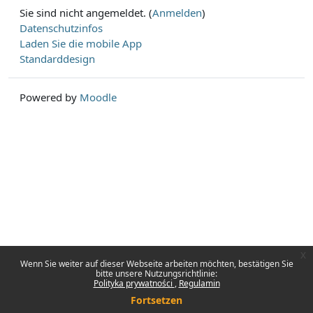
Sie sind nicht angemeldet. (
Anmelden
)
Datenschutzinfos
Laden Sie die mobile App
Standarddesign
Powered by
Moodle
x
Wenn Sie weiter auf dieser Webseite arbeiten möchten, bestätigen Sie
bitte unsere Nutzungsrichtlinie:
Polityka prywatności
Regulamin
Fortsetzen