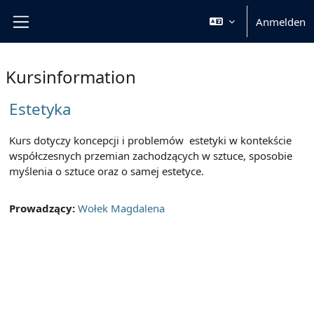
Zum Hauptinhalt
Anmelden
Website-Übersicht
Kursinformation
Estetyka
Kurs dotyczy koncepcji i problemów estetyki w kontekście
współczesnych przemian zachodzących w sztuce, sposobie
myślenia o sztuce oraz o samej estetyce.
Prowadzący:
Wołek Magdalena