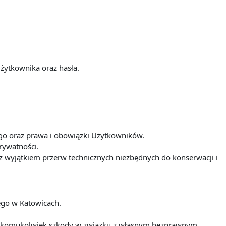
żytkownika oraz hasła.
iego oraz prawa i obowiązki Użytkowników.
prywatności.
t z wyjątkiem przerw technicznych niezbędnych do konserwacji i
iego w Katowicach.
nia komukolwiek szkody w związku z własnym bezprawnym