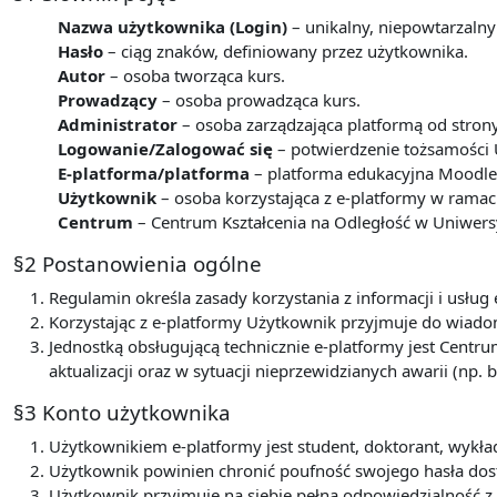
Nazwa użytkownika (Login)
– unikalny, niepowtarzalny
Hasło
– ciąg znaków, definiowany przez użytkownika.
Autor
– osoba tworząca kurs.
Prowadzący
– osoba prowadząca kurs.
Administrator
– osoba zarządzająca platformą od stron
Logowanie/Zalogować się
– potwierdzenie tożsamości 
E-platforma/platforma
– platforma edukacyjna Moodle 
Użytkownik
– osoba korzystająca z e-platformy w ram
Centrum
– Centrum Kształcenia na Odległość w Uniwers
§2 Postanowienia ogólne
Regulamin określa zasady korzystania z informacji i usł
Korzystając z e-platformy Użytkownik przyjmuje do wiadom
Jednostką obsługującą technicznie e-platformy jest Centru
aktualizacji oraz w sytuacji nieprzewidzianych awarii (np. b
§3 Konto użytkownika
Użytkownikiem e-platformy jest student, doktorant, wyk
Użytkownik powinien chronić poufność swojego hasła dos
Użytkownik przyjmuje na siebie pełną odpowiedzialność