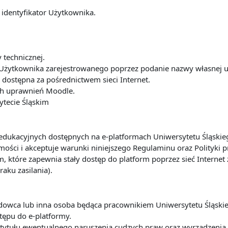
 identyfikator Użytkownika.
y technicznej.
Użytkownika zarejestrowanego poprzez podanie nazwy własnej u
dostępna za pośrednictwem sieci Internet.
ach uprawnień Moodle.
ytecie Śląskim
ug edukacyjnych dostępnych na e-platformach Uniwersytetu Śląsk
ości i akceptuje warunki niniejszego Regulaminu oraz Polityki 
m, które zapewnia stały dostęp do platform poprzez sieć Interne
raku zasilania).
ładowca lub inna osoba będąca pracownikiem Uniwersytetu Śląsk
tępu do e-platformy.
 z tytułu ewentualnego naruszenia cudzych praw oraz wyrządze