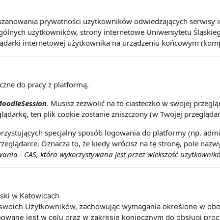
szanowania prywatności użytkowników odwiedzających serwisy int
lnych użytkowników, strony internetowe Uniwersytetu Śląskiego 
lądarki internetowej użytkownika na urządzeniu końcowym (kompute
eczne do pracy z platformą.
oodleSession
. Musisz zezwolić na to ciasteczko w swojej przeg
lądarkę, ten plik cookie zostanie zniszczony (w Twojej przeglądar
rzystujących specjalny sposób logowania do platformy (np. admin
zeglądarce. Oznacza to, że kiedy wrócisz na tę stronę, pole naz
nia - CAS, która wykorzystywana jest przez wiekszość użytkownikó
ąski w Katowicach
 swoich Użytkowników, zachowując wymagania określone w obo
wane jest w celu oraz w zakresie koniecznym do obsługi pro