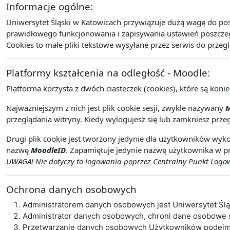
Informacje ogólne:
Uniwersytet Śląski w Katowicach przywiązuje dużą wagę do po
prawidłowego funkcjonowania i zapisywania ustawień poszczegó
Cookies to małe pliki tekstowe wysyłane przez serwis do przeg
Platformy kształcenia na odległość - Moodle:
Platforma korzysta z dwóch ciasteczek (cookies), które są koni
Najważniejszym z nich jest plik cookie sesji, zwykle nazywany
M
przeglądania witryny. Kiedy wylogujesz się lub zamkniesz przeg
Drugi plik cookie jest tworzony jedynie dla użytkowników wyko
nazwę
MoodleID
. Zapamiętuje jedynie nazwę użytkownika w pr
UWAGA! Nie dotyczy to logowania poprzez Centralny Punkt Logowa
Ochrona danych osobowych
Administratorem danych osobowych jest Uniwersytet Śl
Administrator danych osobowych, chroni dane osobowe
Przetwarzanie danych osobowych Użytkowników podejmo