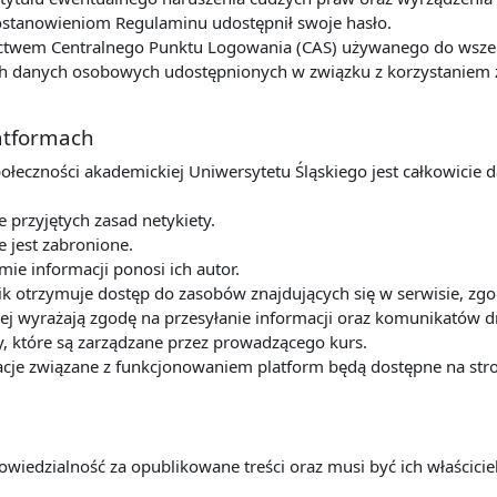
postanowieniom Regulaminu udostępnił swoje hasło.
ctwem Centralnego Punktu Logowania (CAS) używanego do wszelk
 danych osobowych udostępnionych w związku z korzystaniem z u
latformach
połeczności akademickiej Uniwersytetu Śląskiego jest całkowicie 
przyjętych zasad netykiety.
e jest zabronione.
mie informacji ponosi ich autor.
k otrzymuje dostęp do zasobów znajdujących się w serwisie, zg
ej wyrażają zgodę na przesyłanie informacji oraz komunikatów dr
y, które są zarządzane przez prowadzącego kurs.
cje związane z funkcjonowaniem platform będą dostępne na stro
owiedzialność za opublikowane treści oraz musi być ich właścic