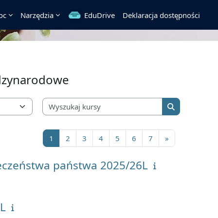
oc
Narzędzia
EduDrive
Deklaracja dostępności
dzynarodowe
Wyszukaj kursy
Wyszukaj kur
Strona 1
Strona 2
Strona 3
Strona 4
Strona 5
Strona 6
Strona 7
Następna stro
1
2
3
4
5
6
7
»
ieczeństwa państwa 2025/26L
6L