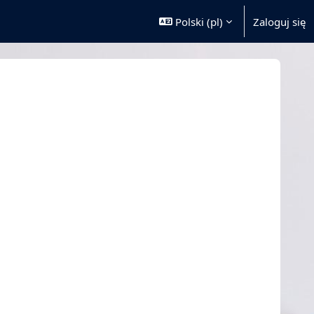
Polski ‎(pl)‎
Zaloguj się
sy
na