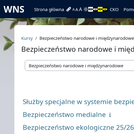
Przejdź do głównej zawartości
WNS
A
Strona główna
CKO
Pom
A
A
Kursy
Bezpieczeństwo narodowe i międzynarodowe
Bezpieczeństwo narodowe i mię
Kategorie kursów
Służby specjalne w systemie bezp
Bezpieczeństwo medialne
Bezpieczeństwo ekologiczne 25/2