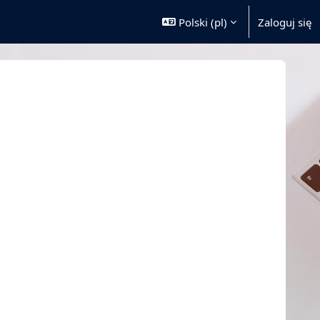
Polski ‎(pl)‎
Zaloguj się