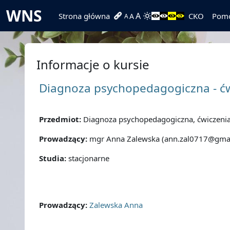
Przejdź do głównej zawartości
WNS
A
Strona główna
CKO
Pom
A
A
Informacje o kursie
Diagnoza psychopedagogiczna - ć
Przedmiot:
Diagnoza psychopedagogiczna, ćwiczenia
Prowadzący:
mgr Anna Zalewska (ann.zal0717@gma
Studia:
stacjonarne
Prowadzący:
Zalewska Anna