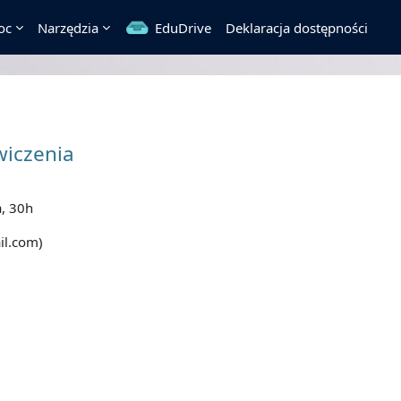
oc
Narzędzia
EduDrive
Deklaracja dostępności
wiczenia
, 30h
il.com)