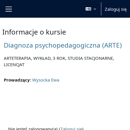
Przejdź do głównej zawartości
Zaloguj się
Panel boczny
Informacje o kursie
Diagnoza psychopedagogiczna (ARTE)
ARTETERAPIA, WYKŁAD, 3 ROK, STUDIA STACJONARNE,
LICENCJAT
Prowadzący:
Wysocka Ewa
Nie jesteś zalogowany(a) (
Zaloguj się
)