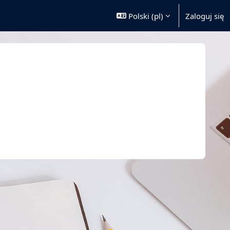
Polski ‎(pl)‎
Zaloguj się