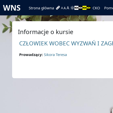
Przejdź do głównej zawartości
WNS
A
Strona główna
CKO
Pom
A
A
Informacje o kursie
CZŁOWIEK WOBEC WYZWAŃ I ZAGR
Prowadzący:
Sikora Teresa