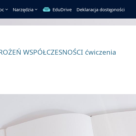
oc
Narzędzia
EduDrive
Deklaracja dostępności
OŻEŃ WSPÓŁCZESNOŚCI ćwiczenia