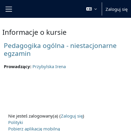
Przejdź do głównej zawartości
Zaloguj się
Panel boczny
Informacje o kursie
Pedagogika ogólna - niestacjonarne
egzamin
Prowadzący:
Przybylska Irena
Nie jesteś zalogowany(a) (
Zaloguj się
)
Polityki
Pobierz aplikację mobilną