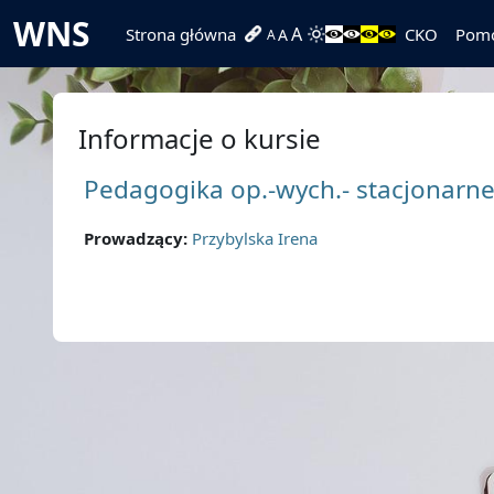
Przejdź do głównej zawartości
WNS
A
Strona główna
CKO
Pom
A
A
Informacje o kursie
Pedagogika op.-wych.- stacjonarn
Prowadzący:
Przybylska Irena