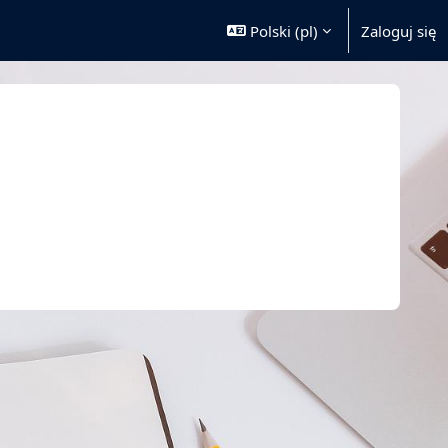
Polski ‎(pl)‎
Zaloguj się