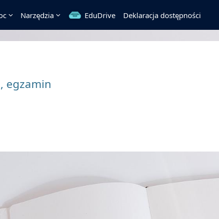
oc
Narzędzia
EduDrive
Deklaracja dostępności
e, egzamin